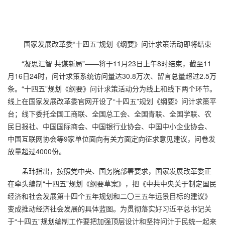
国家发展改革委“十四五”规划《纲要》问计求策活动即将结束
“凝思汇智 共谋新局”——将于
11
月
23
日上午
8
时结束，截至
11
月
16
日
24
时，问计求策系统访问量达
30.8
万次、留言总量超过
2.5
万
条。“十四五”规划《纲要》问计求策活动分为线上和线下两个环节。
线上在国家发展改革委官网开设了“十四五”规划《纲要》问计求策平
台；线下委托全国工商联、全国总工会、全国青联、全国学联、农
民日报社、中国国际商会、中国银行业协会、中国中小企业协会、
中国互联网协会等
9
家单位面向有关方面定向征求意见建议，问卷发
放量超过
4000
份。
孟玮指出，按照党中央、国务院部署要求，国家发展改革委正
在牵头编制“十四五”规划《纲要草案》，把《中共中央关于制定国民
经济和社会发展第十四个五年规划和二〇三五年远景目标的建议》
变成推动经济社会发展的具体蓝图。为贯彻落实好习近平总书记关
于“十四五”规划编制工作要把加强顶层设计和坚持问计于民统一起来