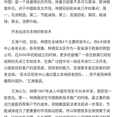
中国）是一个快速增长的市场，体量已经差不多可与美洲、欧洲相
提并论。对于中国和亚太市场，林德目前和未来几年的重点：第
一，先进制造。第二，节能减排。第三，资源回收。第四，碳减
排。第五，消费升级。
开发出适合本地的新技术
王涛介绍，目前，林德在全球有
4
个主要研发中心，但
4
大研发
中心各有长处，各有侧重。林德亚太区作为一家来源于欧美的跨国
公司，在
2000
年初刚成立的时候，更多的是推广一些在欧美已经较
成熟的先进工艺和技术，在推广过程中对一些技术进行二次开发，
以提高目标客户的接受度，但研发的能力、资源更多是在欧美的研
发总部。“亚太区研发中心通过建立本地研发团队，，而不是简单照
搬照抄国外。”王涛强调。
王涛认为，林德
1987
年进入中国市场至今
30
多年来，感受到一
些变化。第一，林德最初在中国做新技术推广的时候，最主要的驱
动力是能否帮客户节约成本，但随着国家法律法规进一步落实，节
能减排成为了更重要的市场驱动因素，所以林德很多应用侧重于减
排，比如大气治理、水处理等。比如中国油化公司绿色转型对林德