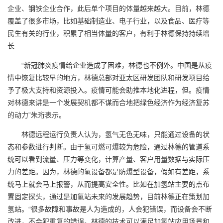
企业、钢铁企业合作，此后单个项目的体量越来越大。目前，林德
覆盖了很多市场，比如基础制造业、电子行业，以及食品、医疗等
民生有关的行业，积累了相当体量的客户，有利于林德保持持续增
长
“
新冠肺炎疫情给企业造成了困难，林德也不例外。中国是从疫
情中恢复比较早的地方，林德总部对亚太区研发团队和研发项目给
予了极大支持和资源投入。疫情可能会助推本地化进程，但。疫情
对林德来讲是一个发展契机都不谋而合地把绿色经济作为经济复苏
的动力”朱珩表示。
林德远程运行负责人认为，氢气无色无味，只能通过设备的状
态和参数进行判断。由于氢可燃可爆较为危险，通过林德的管道系
统可以看到流量、压力等变化，计算产量、客户用量数据与实际压
力的差距。因为，林德的氢设备都是防爆型设备，假如有差距，系
统马上就会马上报警，从而提高安全性。比如在加氢站主要的点布
置固定探头，通过是加氢站未来的发展趋势，目前林德正在策划加
氢站。“很多故障和事故是人为造成的，人会犯错误，而设备会不断
改进，不会犯重复的错误。林德的技术可以满足加氢站应用场景和