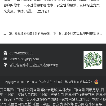
客户的需求，只不过需要根据成本、安全性的要求，选择相应方案
来实施。”施凯飞说。（孟凡君）
上一篇：
新标准引领技术创新 新基建夯实产业基础 2020新
下一篇：
2020北京工业APP和信息消费创新大赛颁奖仪式暨工
0579-82263005
23037466@qq.com
浙江省金华市工业园八达路628号
Copyright © 2008-2023 米兰体育-米兰（中国） 版权所有 网站备案号：
开云集团中国有限公司官网
华体会足球_华体会(中国)官网
西甲足球_西
甲（中国）
买球入口官网（中国）登录入口
世界杯在线登录官网-世界杯
shijiebei（中国）
买大小球在线(中国)唯一官方网站
压球平台-(中国)科技
公司
乐鱼官网网页版_乐鱼（中国）官方
九游体育-官方网站
华体会平