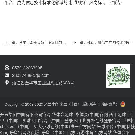
平台，成为信息技术标准化领域的“标准线”和“风向标”。（邹洁）
上一篇：
今年供暖季天然气资源比较充足
下一篇：
林德：精益丰产的技术创新
0579-82263005
23037466@qq.com
浙江省金华市工业园八达路628号
Copyright © 2008-2023 米兰体育-米兰（中国） 版权所有 网站备案号：
开云集团中国有限公司官网
华体会足球_华体会(中国)官网
西甲足球_西
甲（中国）
买球入口官网（中国）登录入口
世界杯在线登录官网-世界杯
shijiebei（中国）
买大小球在线(中国)唯一官方网站
压球平台-(中国)科技
公司
乐鱼官网网页版_乐鱼（中国）官方
九游体育-官方网站
华体会平