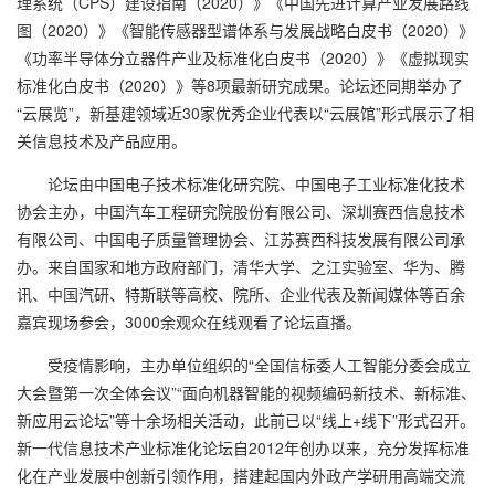
理系统（CPS）建设指南（2020）》《中国先进计算产业发展路线
图（2020）》《智能传感器型谱体系与发展战略白皮书（2020）》
《功率半导体分立器件产业及标准化白皮书（2020）》《虚拟现实
标准化白皮书（2020）》等8项最新研究成果。论坛还同期举办了
“云展览”，新基建领域近30家优秀企业代表以“云展馆”形式展示了相
关信息技术及产品应用。
论坛由中国电子技术标准化研究院、中国电子工业标准化技术
协会主办，中国汽车工程研究院股份有限公司、深圳赛西信息技术
有限公司、中国电子质量管理协会、江苏赛西科技发展有限公司承
办。来自国家和地方政府部门，清华大学、之江实验室、华为、腾
讯、中国汽研、特斯联等高校、院所、企业代表及新闻媒体等百余
嘉宾现场参会，3000余观众在线观看了论坛直播。
受疫情影响，主办单位组织的“全国信标委人工智能分委会成立
大会暨第一次全体会议”“面向机器智能的视频编码新技术、新标准、
新应用云论坛”等十余场相关活动，此前已以“线上+线下”形式召开。
新一代信息技术产业标准化论坛自2012年创办以来，充分发挥标准
化在产业发展中创新引领作用，搭建起国内外政产学研用高端交流