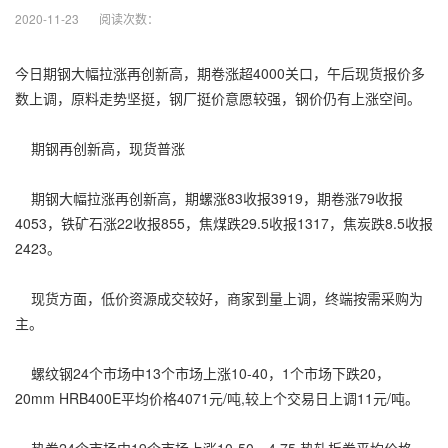
2020-11-23
阅读次数：
今日期钢大幅拉涨再创新高，期卷涨超4000关口，午后现货报价多
数上调，原料走势坚挺，钢厂挺价意愿较强，钢价仍有上涨空间。
期钢再创新高，现货普涨
期钢大幅拉涨再创新高，期螺涨83收报3919，期卷涨79收报
4053，铁矿石涨22收报855，焦煤跌29.5收报1317，焦炭跌8.5收报
2423。
现货方面，低价资源成交较好，商家到量上调，终端按需采购为
主。
螺纹钢24个市场中13个市场上涨10-40，1个市场下跌20，
20mm HRB400E平均价格4071元/吨,较上个交易日上调11元/吨。
热卷24个市场中19个市场上涨10-50，4.75 热轧板卷平均价格