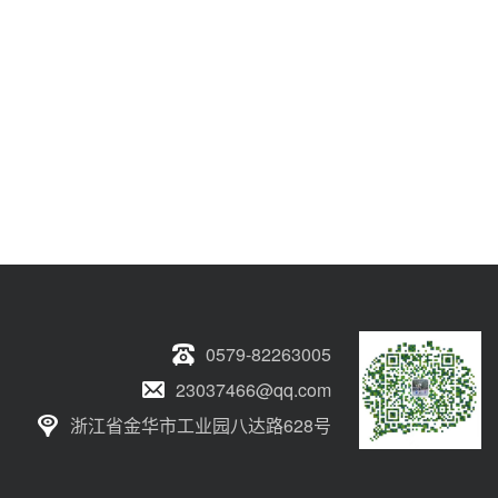
0579-82263005
23037466@qq.com
浙江省金华市工业园八达路628号