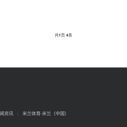
共
1
页
4
条
闻资讯
|
米兰体育-米兰（中国）