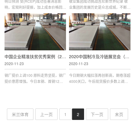
明日预测 受(RCEP)成功签署消息影
敬业集团成功挑战吉尼斯世界纪录 敬
响，宏观利好提振，加上成本价格回涨
业集团的发展历史是众志成城，不断挑
推动，下游入市询盘积极性较昨好转，
战，不断刷新纪录的历史，如今又获得
但实际成交谨慎，商家挺价观望为主，
了一项吉尼斯世界纪录。11月13日1
整体情绪面尚可，原料高位背景下，
5：00，在吉尼斯世界纪录认证官罗琼
中国企业精准扶贫优秀案例（2019）发布会在京召
2020中国制冷及冷链展览会（RACC）在杭州隆重开幕
2020-11-23
2020-11-23
钢厂挺价上调100 原料走势坚挺，钢厂
今日期钢大幅拉涨再创新高，期卷涨超
挺价意愿增强。今日本钢、首钢12月
4000关口，午后现货报价多数上调，
钢价纷纷上调100。 本钢热轧、冷轧、
原料走势坚挺，钢厂挺价意愿较强，钢
镀锌板卷、电镀锌板卷、冷硬板卷、线
价仍有上涨空间。 期钢再创新高，现
材基价均上调100元/吨。同时，首钢热
货普涨 期钢大幅拉涨再创新高，期
米兰体育
上一页
1
2
下一页
末页