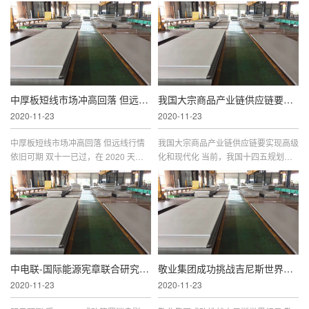
中厚板短线市场冲高回落 但远线行情依旧可期
我国大宗商品产业链供应链要实现高级化和现代
2020-11-23
2020-11-23
中厚板短线市场冲高回落 但远线行情
我国大宗商品产业链供应链要实现高级
依旧可期 双十一已过，在 2020 天猫
化和现代化 当前，我国十四五规划以
双十一全球狂欢季活动现场，根据天猫
及整个宏观经济，对大宗商品发展提出
发布的数据显示，超 20 万台汽车参与
了新要求、提供了新机遇。 11 月 10
打折， 120 款热销车型低至五折，挖
日， 在 2020 中国大宗商品现代供应
中电联-国际能源宪章联合研究中心2020年度会议召
敬业集团成功挑战吉尼斯世界纪录
2020-11-23
2020-11-23